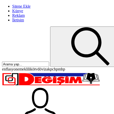
Sitene Ekle
Künye
Reklam
İletişim
enflasyon
emeklilik
ötv
döviz
akp
chp
mhp