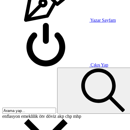
Yazar Sayfam
Çıkış Yap
enflasyon
emeklilik
ötv
döviz
akp
chp
mhp