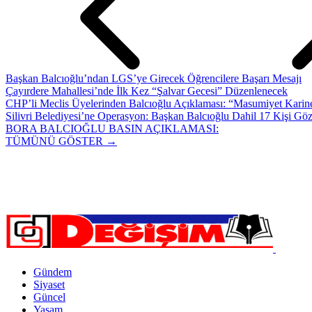
Başkan Balcıoğlu’ndan LGS’ye Girecek Öğrencilere Başarı Mesajı
Çayırdere Mahallesi’nde İlk Kez “Şalvar Gecesi” Düzenlenecek
CHP’li Meclis Üyelerinden Balcıoğlu Açıklaması: “Masumiyet Karine
Silivri Belediyesi’ne Operasyon: Başkan Balcıoğlu Dahil 17 Kişi Göz
BORA BALCIOĞLU BASIN AÇIKLAMASI:
TÜMÜNÜ GÖSTER →
Gündem
Siyaset
Güncel
Yaşam