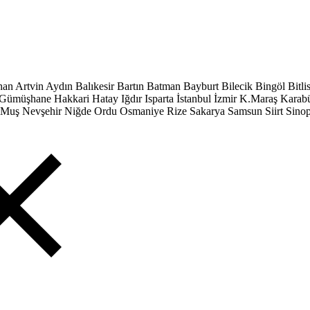
han
Artvin
Aydın
Balıkesir
Bartın
Batman
Bayburt
Bilecik
Bingöl
Bitli
Gümüşhane
Hakkari
Hatay
Iğdır
Isparta
İstanbul
İzmir
K.Maraş
Karab
Muş
Nevşehir
Niğde
Ordu
Osmaniye
Rize
Sakarya
Samsun
Siirt
Sino