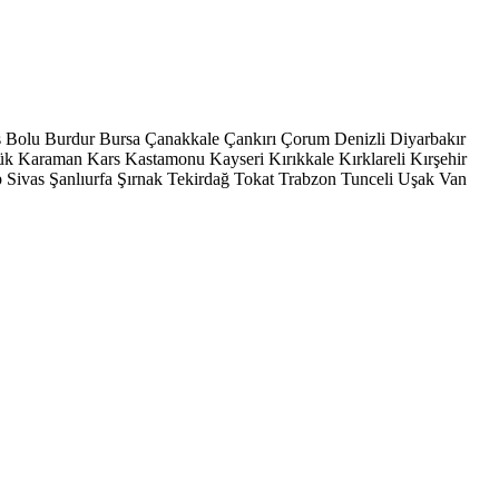
s
Bolu
Burdur
Bursa
Çanakkale
Çankırı
Çorum
Denizli
Diyarbakır
ük
Karaman
Kars
Kastamonu
Kayseri
Kırıkkale
Kırklareli
Kırşehir
p
Sivas
Şanlıurfa
Şırnak
Tekirdağ
Tokat
Trabzon
Tunceli
Uşak
Van