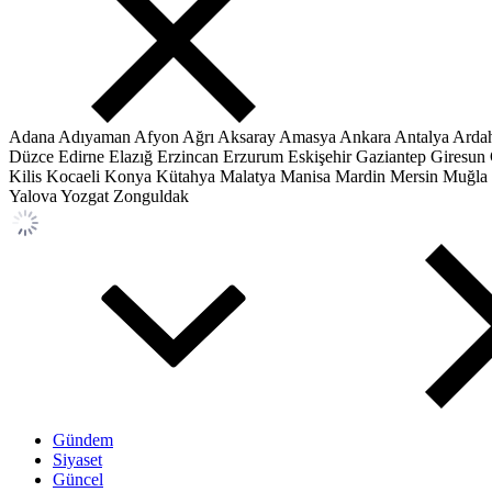
Adana
Adıyaman
Afyon
Ağrı
Aksaray
Amasya
Ankara
Antalya
Arda
Düzce
Edirne
Elazığ
Erzincan
Erzurum
Eskişehir
Gaziantep
Giresun
Kilis
Kocaeli
Konya
Kütahya
Malatya
Manisa
Mardin
Mersin
Muğla
Yalova
Yozgat
Zonguldak
Gündem
Siyaset
Güncel