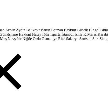
han
Artvin
Aydın
Balıkesir
Bartın
Batman
Bayburt
Bilecik
Bingöl
Bitli
Gümüşhane
Hakkari
Hatay
Iğdır
Isparta
İstanbul
İzmir
K.Maraş
Karab
Muş
Nevşehir
Niğde
Ordu
Osmaniye
Rize
Sakarya
Samsun
Siirt
Sino