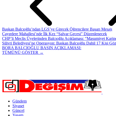
Başkan Balcıoğlu’ndan LGS’ye Girecek Öğrencilere Başarı Mesajı
Çayırdere Mahallesi’nde İlk Kez “Şalvar Gecesi” Düzenlenecek
CHP’li Meclis Üyelerinden Balcıoğlu Açıklaması: “Masumiyet Karine
Silivri Belediyesi’ne Operasyon: Başkan Balcıoğlu Dahil 17 Kişi Göz
BORA BALCIOĞLU BASIN AÇIKLAMASI:
TÜMÜNÜ GÖSTER →
Gündem
Siyaset
Güncel
Yaşam