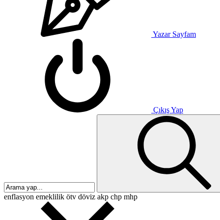
Yazar Sayfam
Çıkış Yap
enflasyon
emeklilik
ötv
döviz
akp
chp
mhp