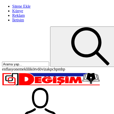
Sitene Ekle
Künye
Reklam
İletişim
enflasyon
emeklilik
ötv
döviz
akp
chp
mhp