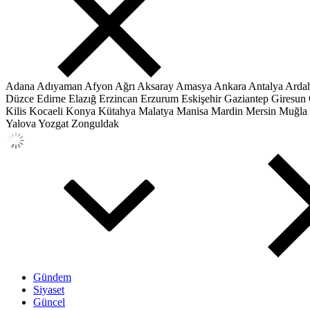
Adana
Adıyaman
Afyon
Ağrı
Aksaray
Amasya
Ankara
Antalya
Arda
Düzce
Edirne
Elazığ
Erzincan
Erzurum
Eskişehir
Gaziantep
Giresun
Kilis
Kocaeli
Konya
Kütahya
Malatya
Manisa
Mardin
Mersin
Muğla
Yalova
Yozgat
Zonguldak
Gündem
Siyaset
Güncel