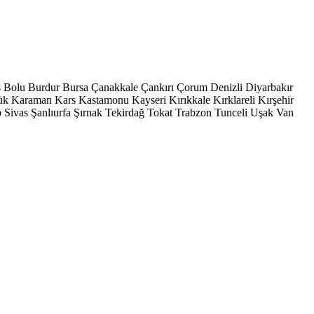
s
Bolu
Burdur
Bursa
Çanakkale
Çankırı
Çorum
Denizli
Diyarbakır
ük
Karaman
Kars
Kastamonu
Kayseri
Kırıkkale
Kırklareli
Kırşehir
p
Sivas
Şanlıurfa
Şırnak
Tekirdağ
Tokat
Trabzon
Tunceli
Uşak
Van