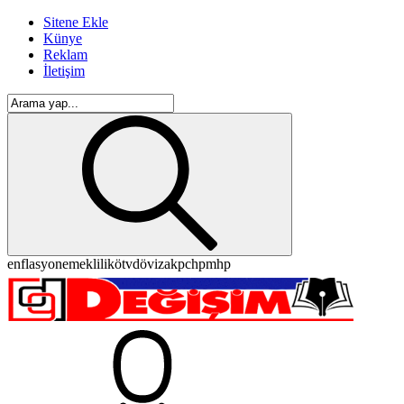
Sitene Ekle
Künye
Reklam
İletişim
enflasyon
emeklilik
ötv
döviz
akp
chp
mhp