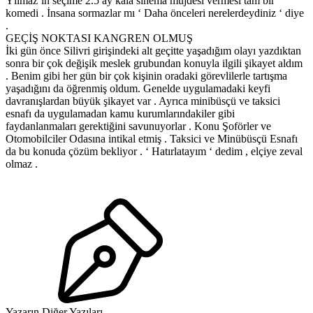
Yılmaz’ın seçime 2.5 ay kala sinema müjdesi vermesi tam bir
komedi . İnsana sormazlar mı ‘ Daha önceleri nerelerdeydiniz ‘ diye
.
GEÇİŞ NOKTASI KANGREN OLMUŞ
İki gün önce Silivri girişindeki alt geçitte yaşadığım olayı yazdıktan
sonra bir çok değişik meslek grubundan konuyla ilgili şikayet aldım
. Benim gibi her gün bir çok kişinin oradaki görevlilerle tartışma
yaşadığını da öğrenmiş oldum. Genelde uygulamadaki keyfi
davranışlardan büyük şikayet var . Ayrıca minibüsçü ve taksici
esnafı da uygulamadan kamu kurumlarındakiler gibi
faydanlanmaları gerektiğini savunuyorlar . Konu Şoförler ve
Otomobilciler Odasına intikal etmiş . Taksici ve Minübüsçü Esnafı
da bu konuda çözüm bekliyor . ‘ Hatırlatayım ‘ dedim , elçiye zeval
olmaz .
Yazarın Diğer Yazıları