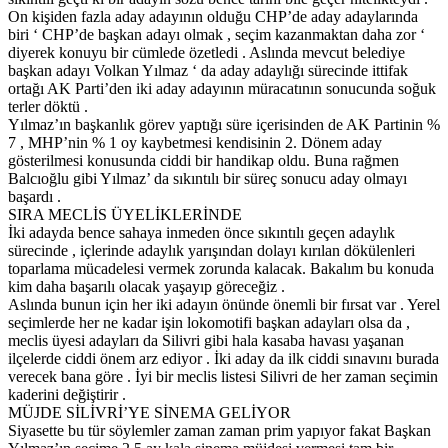
On kişiden fazla aday adayının olduğu CHP’de aday adaylarında
biri ‘ CHP’de başkan adayı olmak , seçim kazanmaktan daha zor ‘
diyerek konuyu bir cümlede özetledi . Aslında mevcut belediye
başkan adayı Volkan Yılmaz ‘ da aday adaylığı sürecinde ittifak
ortağı AK Parti’den iki aday adayının müracatının sonucunda soğuk
terler döktü .
Yılmaz’ın başkanlık görev yaptığı süre içerisinden de AK Partinin %
7 , MHP’nin % 1 oy kaybetmesi kendisinin 2. Dönem aday
gösterilmesi konusunda ciddi bir handikap oldu. Buna rağmen
Balcıoğlu gibi Yılmaz’ da sıkıntılı bir süreç sonucu aday olmayı
başardı .
SIRA MECLİS ÜYELİKLERİNDE
İki adayda bence sahaya inmeden önce sıkıntılı geçen adaylık
sürecinde , içlerinde adaylık yarışından dolayı kırılan dökülenleri
toparlama mücadelesi vermek zorunda kalacak. Bakalım bu konuda
kim daha başarılı olacak yaşayıp göreceğiz .
Aslında bunun için her iki adayın önünde önemli bir fırsat var . Yerel
seçimlerde her ne kadar işin lokomotifi başkan adayları olsa da ,
meclis üyesi adayları da Silivri gibi hala kasaba havası yaşanan
ilçelerde ciddi önem arz ediyor . İki aday da ilk ciddi sınavını burada
verecek bana göre . İyi bir meclis listesi Silivri de her zaman seçimin
kaderini değiştirir .
MÜJDE SİLİVRİ’YE SİNEMA GELİYOR
Siyasette bu tür söylemler zaman zaman prim yapıyor fakat Başkan