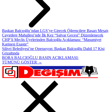
Başkan Balcıoğlu’ndan LGS’ye Girecek Öğrencilere Başarı Mesajı
Çayırdere Mahallesi’nde İlk Kez “Şalvar Gecesi” Düzenlenecek
CHP’li Meclis Üyelerinden Balcıoğlu Açıklaması: “Masumiyet
Karinesi Esastır”
Silivri Belediyesi’ne Operasyon: Başkan Balcıoğlu Dahil 17 Kişi
Gözaltında
BORA BALCIOĞLU BASIN AÇIKLAMASI:
TÜMÜNÜ GÖSTER →