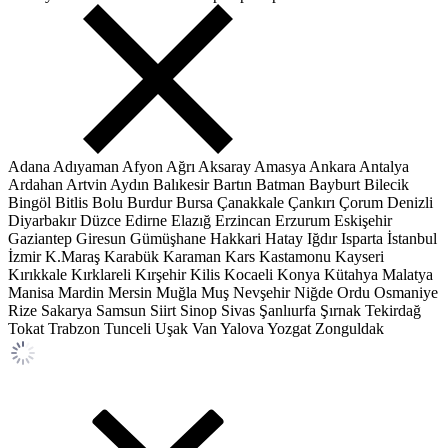
Adana
Adıyaman
Afyon
Ağrı
Aksaray
Amasya
Ankara
Antalya
Ardahan
Artvin
Aydın
Balıkesir
Bartın
Batman
Bayburt
Bilecik
Bingöl
Bitlis
Bolu
Burdur
Bursa
Çanakkale
Çankırı
Çorum
Denizli
Diyarbakır
Düzce
Edirne
Elazığ
Erzincan
Erzurum
Eskişehir
Gaziantep
Giresun
Gümüşhane
Hakkari
Hatay
Iğdır
Isparta
İstanbul
İzmir
K.Maraş
Karabük
Karaman
Kars
Kastamonu
Kayseri
Kırıkkale
Kırklareli
Kırşehir
Kilis
Kocaeli
Konya
Kütahya
Malatya
Manisa
Mardin
Mersin
Muğla
Muş
Nevşehir
Niğde
Ordu
Osmaniye
Rize
Sakarya
Samsun
Siirt
Sinop
Sivas
Şanlıurfa
Şırnak
Tekirdağ
Tokat
Trabzon
Tunceli
Uşak
Van
Yalova
Yozgat
Zonguldak