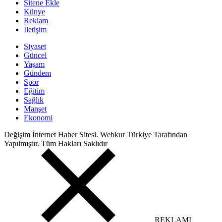
Sitene Ekle
Künye
Reklam
İletişim
Siyaset
Güncel
Yaşam
Gündem
Spor
Eğitim
Sağlık
Manşet
Ekonomi
Değişim İnternet Haber Sitesi. Webkur Türkiye Tarafından
Yapılmıştır. Tüm Hakları Saklıdır
REKLAMI