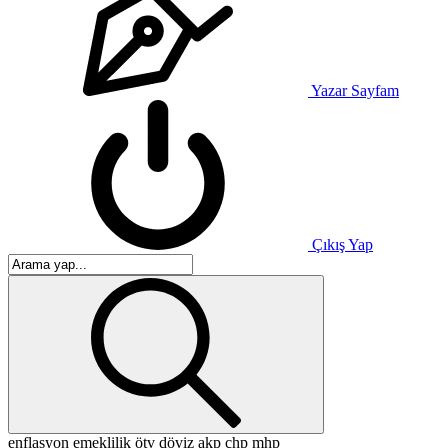
Yazar Sayfam
Çıkış Yap
enflasyon
emeklilik
ötv
döviz
akp
chp
mhp