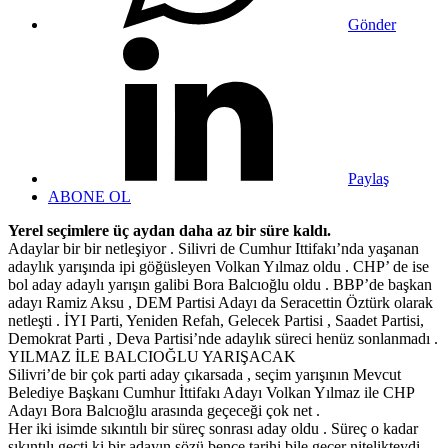
Gönder
Paylaş
ABONE OL
Yerel seçimlere üç aydan daha az bir süre kaldı.
Adaylar bir bir netleşiyor . Silivri de Cumhur Ittifakı’nda yaşanan
adaylık yarışında ipi göğüsleyen Volkan Yılmaz oldu . CHP’ de ise
bol aday adaylı yarışın galibi Bora Balcıoğlu oldu . BBP’de başkan
adayı Ramiz Aksu , DEM Partisi Adayı da Seracettin Öztürk olarak
netleşti . İYI Parti, Yeniden Refah, Gelecek Partisi , Saadet Partisi,
Demokrat Parti , Deva Partisi’nde adaylık süreci henüz sonlanmadı .
YILMAZ İLE BALCIOĞLU YARIŞACAK
Silivri’de bir çok parti aday çıkarsada , seçim yarışının Mevcut
Belediye Başkanı Cumhur İttifakı Adayı Volkan Yılmaz ile CHP
Adayı Bora Balcıoğlu arasında geçeceği çok net .
Her iki isimde sıkıntılı bir süreç sonrası aday oldu . Süreç o kadar
sıkıntılı geçti ki bir adayın sözü bence tarihi bile geçer nitelikteydi .