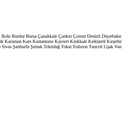
s
Bolu
Burdur
Bursa
Çanakkale
Çankırı
Çorum
Denizli
Diyarbakır
ük
Karaman
Kars
Kastamonu
Kayseri
Kırıkkale
Kırklareli
Kırşehir
p
Sivas
Şanlıurfa
Şırnak
Tekirdağ
Tokat
Trabzon
Tunceli
Uşak
Van