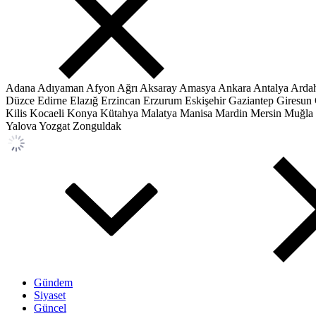
Adana
Adıyaman
Afyon
Ağrı
Aksaray
Amasya
Ankara
Antalya
Arda
Düzce
Edirne
Elazığ
Erzincan
Erzurum
Eskişehir
Gaziantep
Giresun
Kilis
Kocaeli
Konya
Kütahya
Malatya
Manisa
Mardin
Mersin
Muğla
Yalova
Yozgat
Zonguldak
Gündem
Siyaset
Güncel