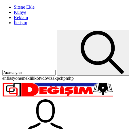
Sitene Ekle
Künye
Reklam
İletişim
enflasyon
emeklilik
ötv
döviz
akp
chp
mhp