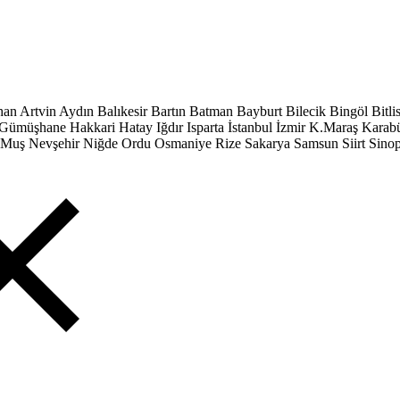
han
Artvin
Aydın
Balıkesir
Bartın
Batman
Bayburt
Bilecik
Bingöl
Bitli
Gümüşhane
Hakkari
Hatay
Iğdır
Isparta
İstanbul
İzmir
K.Maraş
Karab
Muş
Nevşehir
Niğde
Ordu
Osmaniye
Rize
Sakarya
Samsun
Siirt
Sino