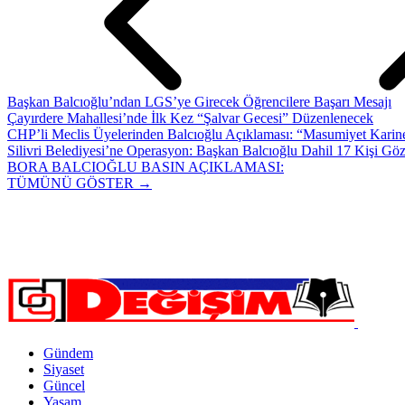
Başkan Balcıoğlu’ndan LGS’ye Girecek Öğrencilere Başarı Mesajı
Çayırdere Mahallesi’nde İlk Kez “Şalvar Gecesi” Düzenlenecek
CHP’li Meclis Üyelerinden Balcıoğlu Açıklaması: “Masumiyet Karine
Silivri Belediyesi’ne Operasyon: Başkan Balcıoğlu Dahil 17 Kişi Göz
BORA BALCIOĞLU BASIN AÇIKLAMASI:
TÜMÜNÜ GÖSTER →
Gündem
Siyaset
Güncel
Yaşam