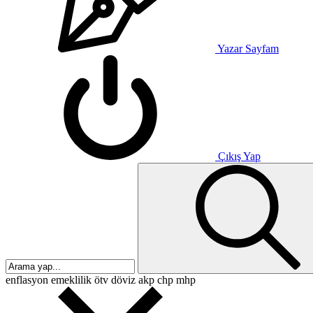
Yazar Sayfam
Çıkış Yap
enflasyon
emeklilik
ötv
döviz
akp
chp
mhp